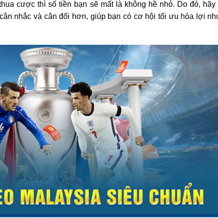
thua cược thì số tiền bạn sẽ mất là không hề nhỏ.
Do đó, hãy 
 cân nhắc và cân đối hơn, giúp bạn có cơ hội tối ưu hóa lợi n