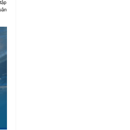
tập
huận