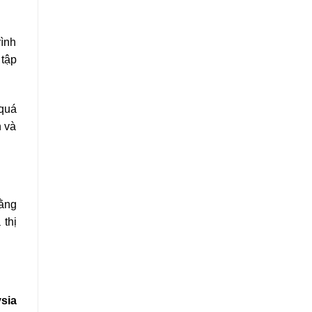
rình
 tập
 quá
n và
Bằng
 thị
sia