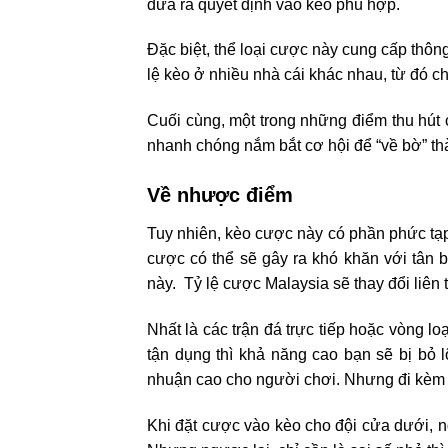
đưa ra quyết định vào kèo phù hợp.
Đặc biệt, thể loại cược này cung cấp thôn
lệ kèo
ở nhiều nhà cái khác nhau, từ đó chọ
Cuối cùng, một trong những điểm thu hút
nhanh chóng nắm bắt cơ hội để “về bờ” th
Về nhược điểm
Tuy nhiên, kèo cược này có phần phức tạp 
cược có thể sẽ gây ra khó khăn với tân 
này.
Tỷ lệ cược Malaysia sẽ thay đổi liên t
Nhất là các trận đá trực tiếp hoặc vòng lo
tận dụng thì khả năng cao bạn sẽ bị bỏ 
nhuận cao cho người chơi. Nhưng đi kèm với
Khi đặt cược vào kèo cho đội cửa dưới, 