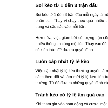
Soi kèo từ 1 đến 3 trận đấu
Soi kèo từ 1 đến 3 trận đấu mỗi ngày là mộ
phân tích. Thay vì chạy theo quá nhiều t
trung và sâu sắc vào mỗi trận.
Hơn nữa, việc giảm bớt số lượng trận cũn
nhiều thông tin cùng một lúc. Thay vào đó,
có kiến thức để đưa ra quyết định.
Luôn cập nhật tỷ lệ kèo
Việc cập nhật tỷ lệ kèo thường xuyên là 
cách theo dõi và làm mới tỷ lệ kèo liên 
trường. Từ đó đưa ra những quyết định c
Tránh kèo có tỷ lệ âm quá cao
Khi tham gia vào hoạt động cá cược, một 