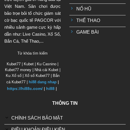
Việt Nam. Sân chơi được
NỔ HŨ
bảo trọe bỏi tổ chức giám sát
cờ bạc quốc tế PAGCOR với
THỂ THAO
nhiều sảnh game cực kỳ hấp
GAME BÀI
dẫn như: Live Casino, Xổ Số,
Bắn Cá, Thể Thao,...
Từ khóa tìm kiếm
Kubet77 | Kubet | Ku Casnino |
Kubet77 money | Nhà cái Kubet |
Ku Xổ số | Xổ số Kubet77 | Bắn
|
cá Kubet77 |
hi88 dang nhap
https://hi88c.com/
|
hi88
|
THÔNG TIN
CHÍNH SÁCH BẢO MẬT
ĐIỀU KHOẢN ĐIỀU KIỆN