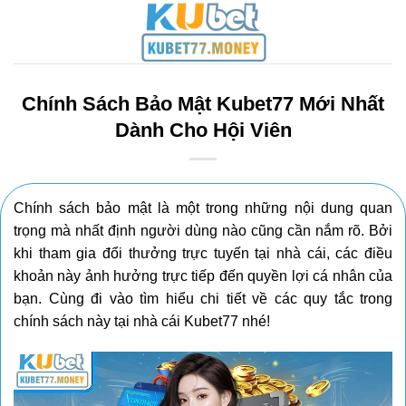
Skip
to
content
Chính Sách Bảo Mật Kubet77 Mới Nhất
Dành Cho Hội Viên
Chính sách bảo mật là một trong những nội dung quan
trọng mà nhất định người dùng nào cũng cần nắm rõ. Bởi
khi tham gia đổi thưởng trực tuyến tại nhà cái, các điều
khoản này ảnh hưởng trực tiếp đến quyền lợi cá nhân của
bạn. Cùng đi vào tìm hiểu chi tiết về các quy tắc trong
chính sách này tại nhà cái Kubet77 nhé!