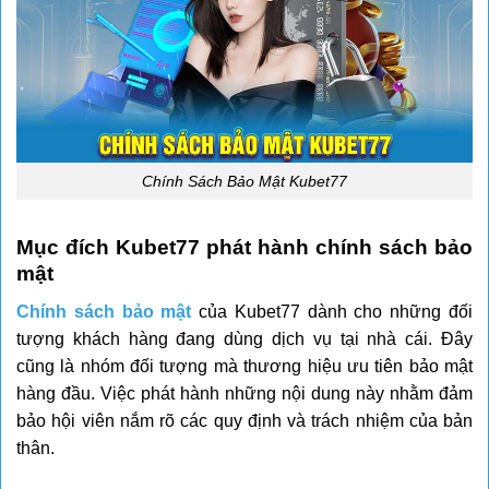
Chính Sách Bảo Mật Kubet77
Mục đích Kubet77 phát hành chính sách bảo
mật
Chính sách bảo mật
của Kubet77 dành cho những đối
tượng khách hàng đang dùng dịch vụ tại nhà cái. Đây
cũng là nhóm đối tượng mà thương hiệu ưu tiên bảo mật
hàng đầu. Việc phát hành những nội dung này nhằm đảm
bảo hội viên nắm rõ các quy định và trách nhiệm của bản
thân.