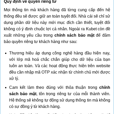
Quy định về quyền riêng tư
Mọi thông tin mà khách hàng đã từng cung cấp đến hệ
thống đều sẽ được giữ an toàn tuyệt đối. Nhà cái sẽ chỉ sử
dụng phần dữ liệu này mới mục đích cần thiết, tuyệt đối
không có ý định chuộc lợi cá nhân. Ngoài ra Kubet còn đề
xuất những yêu cầu trong
chính sách bảo mật
để đảm
bảo quyền riêng tư khách hàng như sau:
Thương hiệu áp dụng công nghệ hàng đầu hiện nay,
với lớp mã hoá chắc chắn giúp cho dữ liệu của bạn
luôn an toàn. Và các hoạt động thực hiện trên website
đều cần nhập mã OTP xác nhận từ chính chủ mới được
xử lý.
Cam kết làm theo đúng với thỏa thuận trong
chính
sách bảo mật
, tôn trọng riêng tư của mỗi thành viên.
Hệ thống sẽ không tự động sử dụng thông tin mà không
có sự đồng ý từ khách hàng.