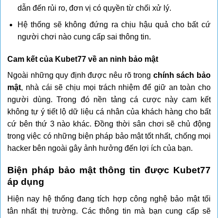
dẫn đến rủi ro, đơn vị có quyền từ chối xử lý.
Hệ thống sẽ không đứng ra chịu hậu quả cho bất cứ
người chơi nào cung cấp sai thông tin.
Cam kết của Kubet77 về an ninh bảo mật
Ngoài những quy định được nêu rõ trong
chính sách bảo
mật
, nhà cái sẽ chịu mọi trách nhiệm để giữ an toàn cho
người dùng. Trong đó nền tảng cá cược này cam kết
không tự ý tiết lộ dữ liệu cá nhân của khách hàng cho bất
cứ bên thứ 3 nào khác. Đồng thời sân chơi sẽ chủ động
trong việc có những biện pháp bảo mật tốt nhất, chống mọi
hacker bên ngoài gây ảnh hưởng đến lợi ích của bạn.
Biện pháp bảo mật thông tin được Kubet77
áp dụng
Hiện nay hệ thống đang tích hợp công nghệ bảo mật tối
tân nhất thị trường. Các thông tin mà bạn cung cấp sẽ