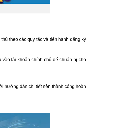
thủ theo các quy tắc và tiến hành đăng ký
p vào tài khoản chính chủ để chuẩn bị cho
với hướng dẫn chi tiết nên thành công hoàn