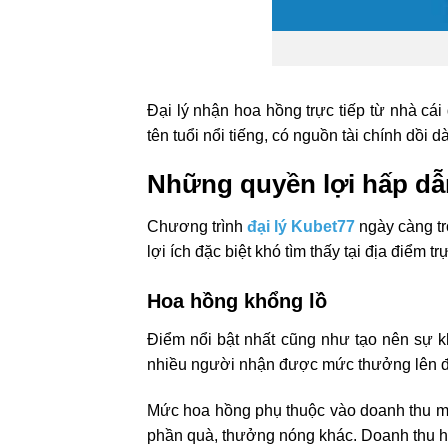
Đại lý nhận hoa hồng trực tiếp từ nhà cái
tên tuổi nổi tiếng, có nguồn tài chính dồ
Những quyền lợi hấp dẫn
Chương trình
đại lý Kubet77
ngày càng tr
lợi ích đặc biệt khó tìm thấy tại địa điểm t
Hoa hồng khổng lồ
Điểm nổi bật nhất cũng như tạo nên sự k
nhiều người nhận được mức thưởng lên 
Mức hoa hồng phụ thuộc vào doanh thu mà
phần quà, thưởng nóng khác.
Doanh thu h