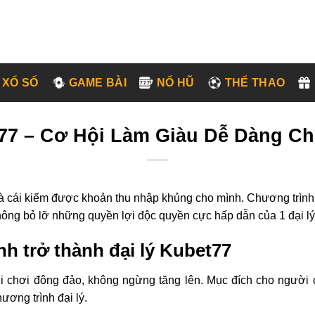
XỔ SỐ
GAME BÀI
NỔ HŨ
THỂ THAO
t77 – Cơ Hội Làm Giàu Dễ Dàng Ch
hà cái kiếm được khoản thu nhập khủng cho mình. Chương trình
hông bỏ lỡ những quyền lợi độc quyền cực hấp dẫn của 1 đại lý
nh trở thành đại lý Kubet77
chơi đông đảo, không ngừng tăng lên. Mục đích cho người ch
ương trình đại lý.