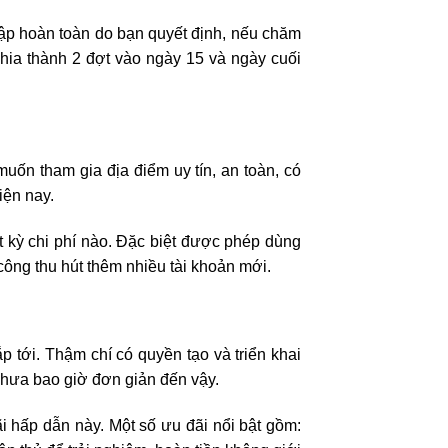
ập hoàn toàn do bạn quyết định, nếu chăm
hia thành 2 đợt vào ngày 15 và ngày cuối
 muốn tham gia địa điểm uy tín, an toàn, có
iện nay.
 kỳ chi phí nào. Đặc biệt được phép dùng
công thu hút thêm nhiều tài khoản mới.
 tới. Thậm chí có quyền tạo và triển khai
chưa bao giờ đơn giản đến vậy.
ãi hấp dẫn này.
Một số ưu đãi nổi bật gồm: