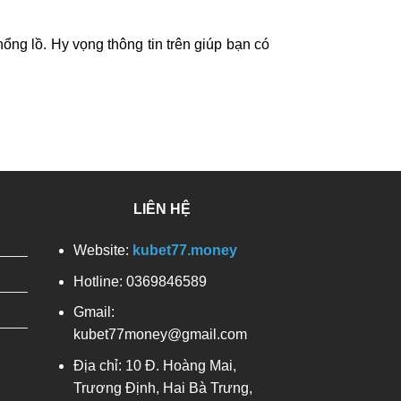
ổng lồ. Hy vọng thông tin trên giúp bạn có
LIÊN HỆ
Website:
kubet77.money
N
Hotline: 0369846589
Gmail:
kubet77money@gmail.com
Địa chỉ: 10 Đ. Hoàng Mai,
Trương Định, Hai Bà Trưng,