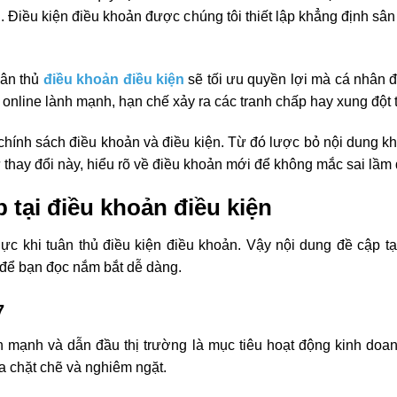
yến. Điều kiện điều khoản được chúng tôi thiết lập khẳng định s
uân thủ
điều khoản điều kiện
sẽ tối ưu quyền lợi mà cá nhân 
 online lành mạnh, hạn chế xảy ra các tranh chấp hay xung đột 
i chính sách điều khoản và điều kiện. Từ đó lược bỏ nội dung 
 thay đổi này, hiểu rõ về điều khoản mới để không mắc sai lầm d
 tại điều khoản điều kiện
thực khi tuân thủ điều kiện điều khoản. Vậy nội dung đề cập 
 để bạn đọc nắm bắt dễ dàng.
7
nh mạnh và dẫn đầu thị trường là mục tiêu hoạt động kinh doa
 chặt chẽ và nghiêm ngặt.