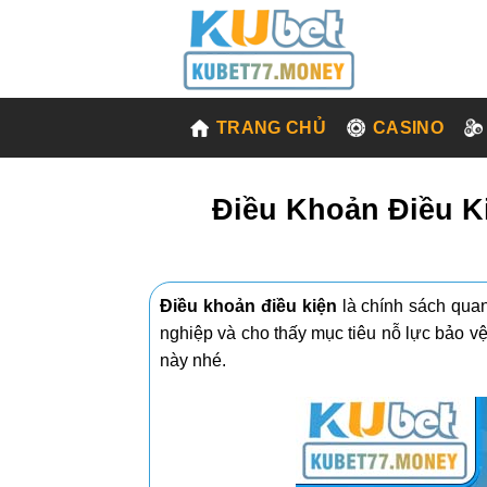
Skip
to
content
TRANG CHỦ
CASINO
Điều Khoản Điều K
Điều khoản điều kiện
là chính sách quan
nghiệp và cho thấy mục tiêu nỗ lực bảo vệ
này nhé.