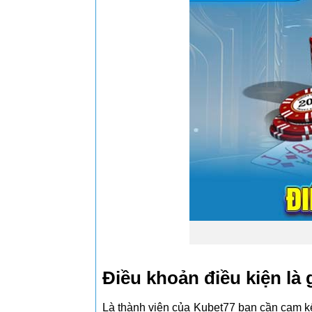
Điều khoản điều kiện là 
Là thành viên của Kubet77 bạn cần cam kế