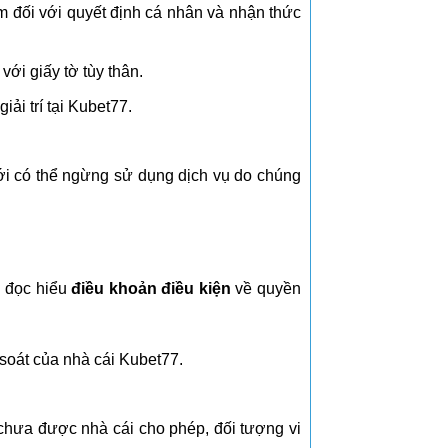
iệm đối với quyết định cá nhân và nhận thức
với giấy tờ tùy thân.
ải trí tại Kubet77.
ới có thể ngừng sử dụng dịch vụ do chúng
g đọc hiểu
điều khoản điều kiện
về quyền
soát của nhà cái Kubet77.
 chưa được nhà cái cho phép, đối tượng vi