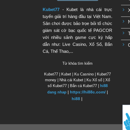
Kubet77
- Kubet là nhà cái trực
tuyến giải trí hàng đầu tại Việt Nam.
Sân chơi được bảo trọe bỏi tổ chức
giám sát cờ bạc quốc tế PAGCOR
với nhiều sảnh game cực kỳ hấp
dẫn như: Live Casino, Xổ Số, Bắn
Cá, Thể Thao,...
Từ khóa tìm kiếm
Kubet77 | Kubet | Ku Casnino | Kubet77
money | Nhà cái Kubet | Ku Xổ số | Xổ
số Kubet77 | Bắn cá Kubet77 |
hi88
|
https://hi88c.com/
|
dang nhap
hi88
|