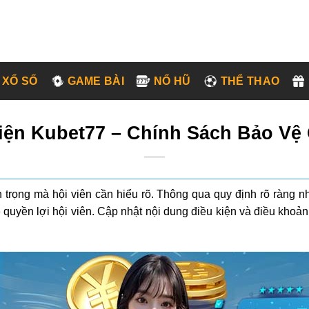
XỔ SỐ
GAME BÀI
NỔ HŨ
THỂ THAO
iện Kubet77 – Chính Sách Bảo Vệ 
 trọng mà hội viên cần hiểu rõ. Thông qua quy định rõ ràng 
 quyền lợi hội viên. Cập nhật nội dung điều kiện và điều khoản 