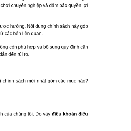
ân chơi chuyên nghiệp và đảm bảo quyền lợi
được hưởng. Nội dung chính sách này góp
từ các bên liên quan.
không còn phù hợp và bổ sung quy định cần
ẫn đến rủi ro.
tại chính sách mới nhất gồm các mục nào?
nh của chúng tôi. Do vậy
điều khoản điều