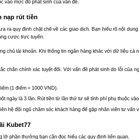
ộc vào mức độ phát sinh của vấn đề.
 nạp rút tiền
a ra quy định chặt chẽ về các giao dịch. Bạn hiểu rõ nội dung
ang cược trực tuyến.
ùng chủ tài khoản. Khi thông tin ngân hàng khác với dữ liệu cá
hắc chắn chính xác tuyệt đối. Với vấn đề phát sinh do lỗi của 
 điểm (1 điểm = 1000 VND).
 ngày là 3 lần. Rút tiền từ lần thứ tư sẽ tính phí phụ thuộc vào
iên hệ đội ngũ chăm sóc khách hàng để gặp nhân viên tư vấn và 
ãi Kubet77
g lỡ phần thưởng bạn cần đọc hiểu các quy định liên quan.