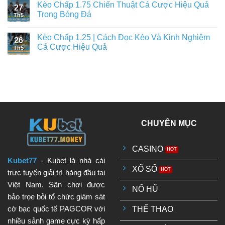
Kèo Chấp 1.75 Chiến Thuật Cá Cược Hiệu Quả
27
Trong Bóng Đá
Th5
Kèo Chấp 1.25 | Cách Đọc Kèo Và Kinh Nghiệm
26
Cá Cược Hiệu Quả
Th5
CHUYÊN MỤC
CASINO
Kubet77
- Kubet là nhà cái
XỔ SỐ
trực tuyến giải trí hàng đầu tại
Việt Nam. Sân chơi được
NỔ HŨ
bảo trọe bỏi tổ chức giám sát
cờ bạc quốc tế PAGCOR với
THỂ THAO
nhiều sảnh game cực kỳ hấp