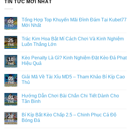
TIN TỨC MỚI NHẤT
Tổng Hợp Top Khuyến Mãi Đình Đám Tại Kubet77
04
Mới Nhất
Th7
Trác Kim Hoa Bật Mí Cách Chơi Và Kinh Nghiệm
25
Luôn Thắng Lớn
Th6
Kèo Penalty Là Gì? Kinh Nghiệm Đặt Kèo Đá Phạt
10
Hiệu Quả
Th6
Giải Mã Về Tài Xỉu MD5 – Tham Khảo Bí Kíp Cao
05
Thủ
Th6
Hướng Dẫn Chơi Bài Chắn Chi Tiết Dành Cho
01
Tân Binh
Th6
Bí Kíp Bắt Kèo Chấp 2.5 – Chinh Phục Cá Độ
28
Bóng Đá
Th5