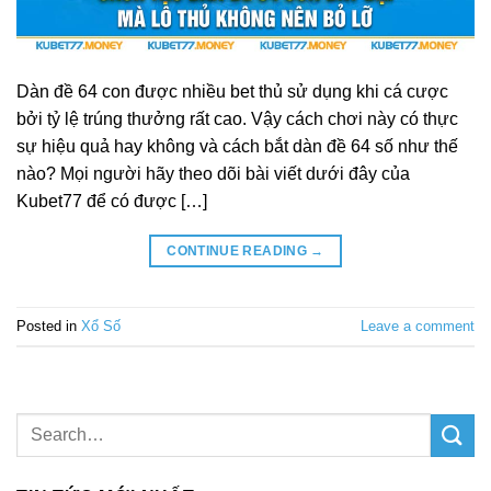
Dàn đề 64 con được nhiều bet thủ sử dụng khi cá cược
bởi tỷ lệ trúng thưởng rất cao. Vậy cách chơi này có thực
sự hiệu quả hay không và cách bắt dàn đề 64 số như thế
nào? Mọi người hãy theo dõi bài viết dưới đây của
Kubet77 để có được […]
CONTINUE READING
→
Posted in
Xổ Số
Leave a comment