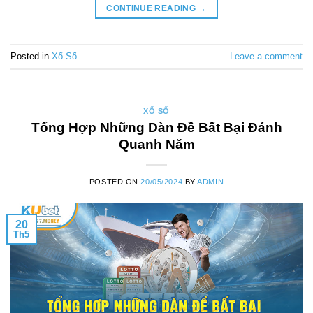
CONTINUE READING
→
Posted in
Xổ Số
Leave a comment
XỔ SỐ
Tổng Hợp Những Dàn Đề Bất Bại Đánh
Quanh Năm
POSTED ON
20/05/2024
BY
ADMIN
20
Th5