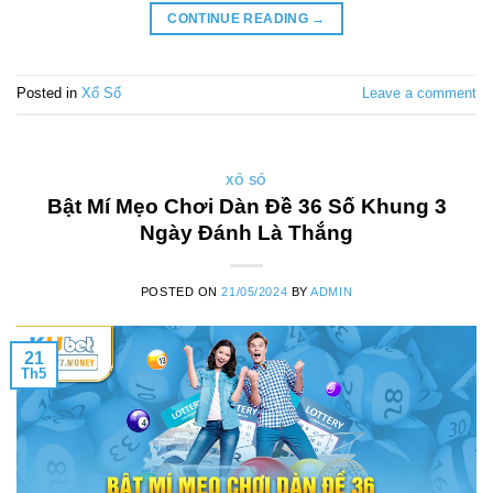
CONTINUE READING
→
Posted in
Xổ Số
Leave a comment
XỔ SỐ
Bật Mí Mẹo Chơi Dàn Đề 36 Số Khung 3
Ngày Đánh Là Thắng
POSTED ON
21/05/2024
BY
ADMIN
21
Th5