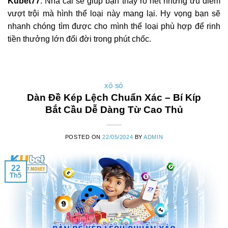
Kubet77
. Nhà cái sẽ giúp bạn thấy rõ hết những ưu điểm
vượt trội mà hình thể loại này mang lại. Hy vọng bạn sẽ
nhanh chóng tìm được cho mình thể loại phù hợp để rinh
tiền thưởng lớn đổi đời trong phút chốc.
XỔ SỐ
Dàn Đề Kép Lệch Chuẩn Xác – Bí Kíp
Bắt Cầu Dễ Dàng Từ Cao Thủ
POSTED ON
22/05/2024
BY
ADMIN
22
Th5