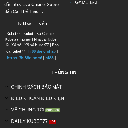
GAME BÀI
dẫn như: Live Casino, Xổ Số,
Bắn Cá, Thể Thao,...
Từ khóa tìm kiếm
Kubet77 | Kubet | Ku Casnino |
Kubet77 money | Nhà cái Kubet |
Ku Xổ số | Xổ số Kubet77 | Bắn
|
cá Kubet77 |
hi88 dang nhap
https://hi88c.com/
|
hi88
|
THÔNG TIN
CHÍNH SÁCH BẢO MẬT
ĐIỀU KHOẢN ĐIỀU KIỆN
VỀ CHÚNG TÔI
ĐẠI LÝ KUBET77