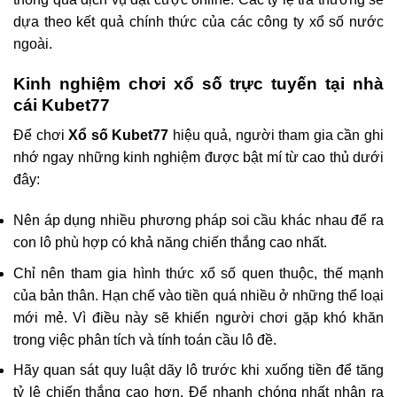
dựa theo kết quả chính thức của các công ty xổ số nước
ngoài.
Kinh nghiệm chơi xổ số trực tuyến tại nhà
cái Kubet77
Để chơi
Xổ số Kubet77
hiệu quả, người tham gia cần ghi
nhớ ngay những kinh nghiệm được bật mí từ cao thủ dưới
đây:
Nên áp dụng nhiều phương pháp soi cầu khác nhau để ra
con lô phù hợp có khả năng chiến thắng cao nhất.
Chỉ nên tham gia hình thức xổ số quen thuộc, thế mạnh
của bản thân. Hạn chế vào tiền quá nhiều ở những thể loại
mới mẻ. Vì điều này sẽ khiến người chơi gặp khó khăn
trong việc phân tích và tính toán cầu lô đề.
Hãy quan sát quy luật dãy lô trước khi xuống tiền để tăng
tỷ lệ chiến thắng cao hơn. Để nhanh chóng nhất nhận ra