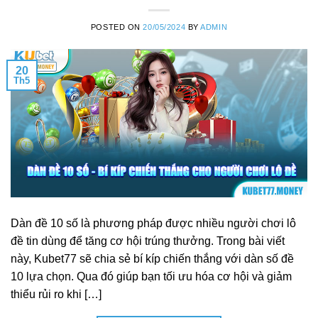
POSTED ON
20/05/2024
BY
ADMIN
20
Th5
Dàn đề 10 số là phương pháp được nhiều người chơi lô
đề tin dùng để tăng cơ hội trúng thưởng. Trong bài viết
này, Kubet77 sẽ chia sẻ bí kíp chiến thắng với dàn số đề
10 lựa chọn. Qua đó giúp bạn tối ưu hóa cơ hội và giảm
thiểu rủi ro khi […]