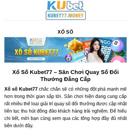
Skip
to
content
XỔ SỐ
Xổ Số Kubet77 – Sân Chơi Quay Số Đổi
Thưởng Đẳng Cấp
Xổ số Kubet77
chắc chắn sẽ có những đột phá mạnh mẽ
hơn trong thời gian sắp tới. Sân chơi hiện đang cung cấp
rất nhiều thể loại giải trí quay số đổi thưởng được cập nhật
liên tục thu hút đông đảo khách hàng trải nghiệm. Để hiểu
chi tiết, mời bạn cùng xem qua các tổng hợp đầy đủ nhất
bên dưới đây.