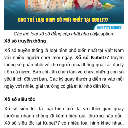
Các thể loại xổ số đẳng cấp nhất nhà cái
[/caption]
Xổ số truyền thống
Xổ số truyền thống là loại hình phổ biến nhất tại Việt Nam
với nhiều người chơi mỗi ngày.
Xổ số Kubet77
truyền
thống sẽ phân phối vé cho người mua thông qua các đại lý
trên cả nước. Bạn chỉ cần chọn tấm vé chứa những con số
yêu thích đối với bạn. Các kỳ quay thưởng diễn ra vào mỗi
ngày với nhiều giải thưởng có giá trị từ nhỏ đến lớn.
Xổ số siêu tốc
Xổ số siêu tốc là loại hình mới lạ với thời gian quay
thưởng nhanh chóng đi kèm nhiều giải thưởng hấp dẫn.
Xổ số siêu tốc tại Kubet77 có nhiều loại hình khác nhau,