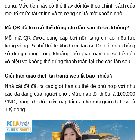
dụng. Mức tiền này có thể thay đổi tùy theo chính sách của
mỗi tổ chức tài chính và thường chỉ là một khoản nhỏ.
Mã QR đã lưu có thể dùng cho lần sau được không?
Mỗi mã QR được cung cấp bởi nền tảng chỉ có hiệu lực
trong vòng 15 phút kể từ khi được tạo ra. Do đó, nếu không
sử dụng chúng trong khoảng thời gian này, mã sẽ trở nên
vô hiệu và không thể dùng thanh toán lại cho các lần sau.
Giới hạn giao dịch tại trang web là bao nhiêu?
Nhà cái đã đặt ra các giới hạn cụ thể để phù hợp với nhu
cầu đa dạng của người chơi. Mức nạp tối thiểu là 100.000
VND, trong khi đó, mức nạp tối đa cho mỗi giao dịch sẽ là
1 tỷ đồng.