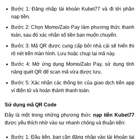
Bước 1: Đăng nhập tài khoản Kubet77 và đi tới phần
nạp tiền.
Bước 2: Chọn Momo/Zalo Pay làm phương thức thanh
toán, sau đó xác nhận số tiền bạn muốn chuyển.
Bước 3: Mã QR được cung cấp bởi nhà cái sẽ hiển thị
rõ nét trên màn hình. Lưu hoặc chụp lại mã này.
Bước 4: Mở ứng dụng Momo/Zalo Pay, sử dụng tính
năng quét QR để scan mã vừa được lưu.
Bước 5: Xác nhận các thông tin của giao dịch trên app
ví điện tử và hoàn thành thanh toán.
Sử dụng mã QR Code
Đây là một trong những phương thức
nạp tiền Kubet77
được yêu thích nhờ vào sự nhanh chóng và thuận tiện:
Bước 1: Đầu tiên, bạn cần đăng nhập vào tài khoản tại