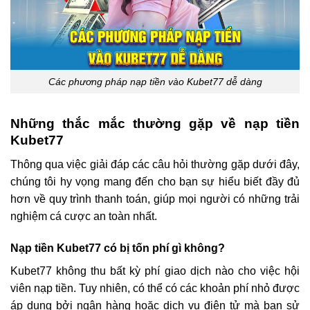
Các phương pháp nạp tiền vào Kubet77 dễ dàng
Những thắc mắc thường gặp về nạp tiền
Kubet77
Thông qua việc giải đáp các câu hỏi thường gặp dưới đây,
chúng tôi hy vọng mang đến cho bạn sự hiểu biết đầy đủ
hơn về quy trình thanh toán, giúp mọi người có những trải
nghiệm cá cược an toàn nhất.
Nạp tiền Kubet77 có bị tốn phí gì không?
Kubet77 không thu bất kỳ phí giao dịch nào cho việc hội
viên nạp tiền. Tuy nhiên, có thể có các khoản phí nhỏ được
áp dụng bởi ngân hàng hoặc dịch vụ điện tử mà bạn sử