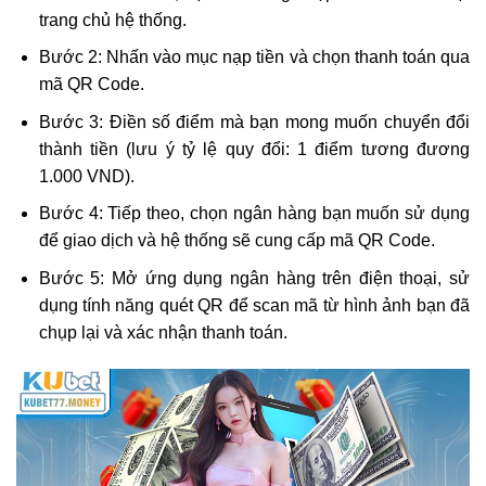
trang chủ hệ thống.
Bước 2: Nhấn vào mục nạp tiền và chọn thanh toán qua
mã QR Code.
Bước 3: Điền số điểm mà bạn mong muốn chuyển đổi
thành tiền (lưu ý tỷ lệ quy đổi: 1 điểm tương đương
1.000 VND).
Bước 4: Tiếp theo, chọn ngân hàng bạn muốn sử dụng
để giao dịch và hệ thống sẽ cung cấp mã QR Code.
Bước 5: Mở ứng dụng ngân hàng trên điện thoại, sử
dụng tính năng quét QR để scan mã từ hình ảnh bạn đã
chụp lại và xác nhận thanh toán.