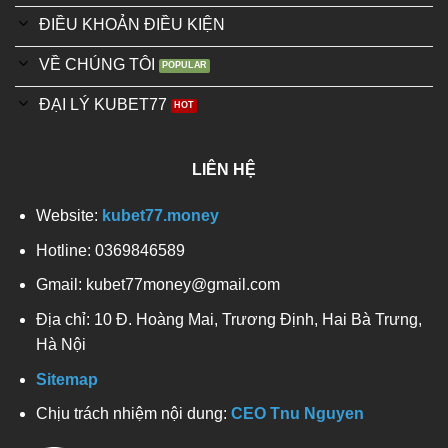
ĐIỀU KHOẢN ĐIỀU KIỆN
VỀ CHÚNG TÔI
ĐẠI LÝ KUBET77
LIÊN HỆ
Website:
kubet77.money
Hotline: 0369846589
Gmail:
kubet77money@gmail.com
Địa chỉ: 10 Đ. Hoàng Mai, Trương Định, Hai Bà Trưng,
Hà Nội
Sitemap
Chịu trách nhiệm nội dung:
CEO Tnu Nguyen