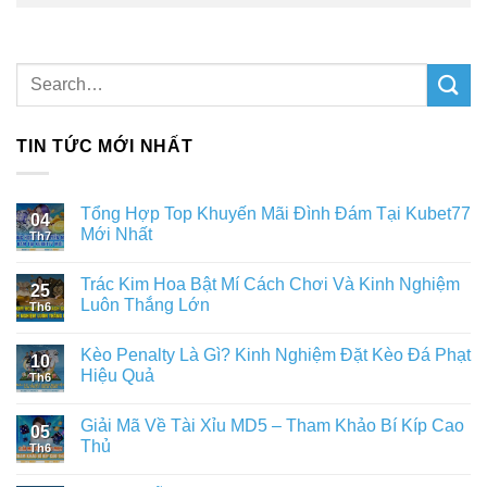
TIN TỨC MỚI NHẤT
Tổng Hợp Top Khuyến Mãi Đình Đám Tại Kubet77
04
Mới Nhất
Th7
Trác Kim Hoa Bật Mí Cách Chơi Và Kinh Nghiệm
25
Luôn Thắng Lớn
Th6
Kèo Penalty Là Gì? Kinh Nghiệm Đặt Kèo Đá Phạt
10
Hiệu Quả
Th6
Giải Mã Về Tài Xỉu MD5 – Tham Khảo Bí Kíp Cao
05
Thủ
Th6