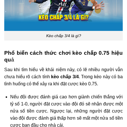
Kèo chấp 3/4 là gì?
Phổ biến cách thức chơi kèo chấp 0.75 hiệu
qu
ả
Sau khi tìm hiểu về khái niệm này, có lẽ nhiều người vẫn
chưa hiểu rõ cách tính
kèo chấp 3/4
. Trong kèo này có ba
tình huống có thể xảy ra khi đặt cược kèo 0.75.
Nếu đội được đánh giá cao hơn giành chiến thắng với
tỷ số 1-0, người đặt cược vào đội đó sẽ nhận được một
nửa số tiền cược. Ngược lại, những người đặt cược
vào đội được đánh giá thấp hơn sẽ mất một nửa số tiền
cược ban đầu cho nhà cái.