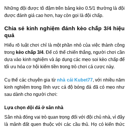
Những đội được tô đậm trên bảng kèo 0.5/1 thường là đội
được đánh giá cao hơn, hay còn gọi là đội chấp.
Chia sẻ kinh nghiệm đánh kèo chấp 3/4 hiệu
quả
Hiểu rõ luật chơi chỉ là một phần nhỏ của việc thành công
trong
kèo chấp 3/4
. Để có thể chiến thắng, người chơi cần
dựa vào kinh nghiệm và áp dụng các mẹo soi kèo chấp để
tối ưu hóa cơ hội kiếm tiền trong trò chơi cá cược này.
Cụ thể các chuyên gia từ
nhà cái
Kubet77
, với nhiều năm
kinh nghiệm trong lĩnh vực cá độ bóng đá đã có mẹo như
sau dành cho người chơi:
Lựa chọn đội đá ở sân nhà
Sân nhà đóng vai trò quan trọng đối với đội chủ nhà, vì đây
là mảnh đất quen thuộc với các cầu thủ. Họ có kiến thức