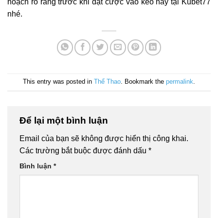
hoạch rõ ràng trước khi đặt cược vào kèo này tại Kubet77
nhé.
This entry was posted in
Thể Thao
. Bookmark the
permalink
.
Để lại một bình luận
Email của bạn sẽ không được hiển thị công khai.
Các trường bắt buộc được đánh dấu
*
Bình luận
*