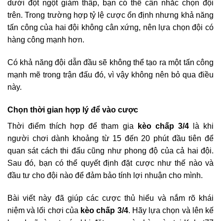
dưới đột ngột giảm thấp, bạn có thể cân nhắc chọn đội
trên. Trong trường hợp tỷ lệ cược ổn định nhưng khả năng
tấn công của hai đội không cân xứng, nên lựa chọn đội có
hàng công mạnh hơn.
Có khả năng đội dẫn đầu sẽ không thể tạo ra một tấn công
mạnh mẽ trong trận đấu đó, vì vậy không nên bỏ qua điều
này.
Chọn thời gian hợp lý để vào cược
Thời điểm thích hợp để tham gia
kèo chấp 3/4
là khi
người chơi dành khoảng từ 15 đến 20 phút đầu tiên để
quan sát cách thi đấu cũng như phong độ của cả hai đội.
Sau đó, bạn có thể quyết định đặt cược như thế nào và
đầu tư cho đội nào để đảm bảo tính lợi nhuận cho mình.
Bài viết này đã giúp các cược thủ hiểu và nắm rõ khái
niệm và lối chơi của
kèo chấp 3/4
. Hãy lựa chọn và lên kế