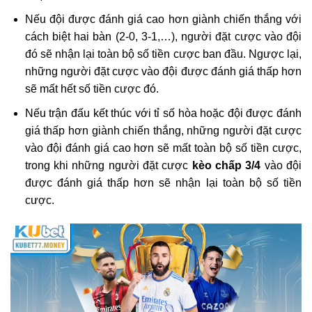
Nếu đội được đánh giá cao hơn giành chiến thắng với
cách biệt hai bàn (2-0, 3-1,…), người đặt cược vào đội
đó sẽ nhận lại toàn bộ số tiền cược ban đầu. Ngược lại,
những người đặt cược vào đội được đánh giá thấp hơn
sẽ mất hết số tiền cược đó.
Nếu trận đấu kết thúc với tỉ số hòa hoặc đội được đánh
giá thấp hơn giành chiến thắng, những người đặt cược
vào đội đánh giá cao hơn sẽ mất toàn bộ số tiền cược,
trong khi những người đặt cược
kèo chấp 3/4
vào đội
được đánh giá thấp hơn sẽ nhận lại toàn bộ số tiền
cược.